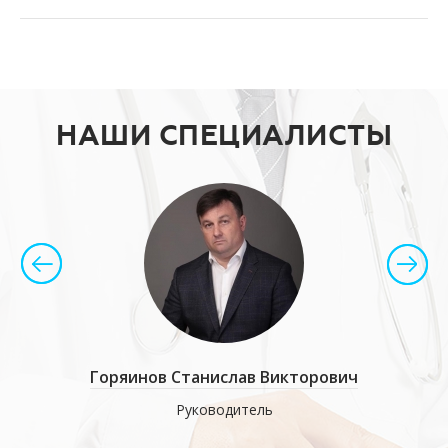
НАШИ СПЕЦИАЛИСТЫ
имирович
Горяинов Станислав Викторович
Солом
работе с
Руководитель
Когнитив